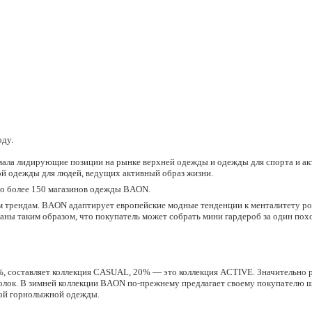
оду.
ала лидирующие позиции на рынке верхней одежды и одежды для спорта и а
й одежды для людей, ведущих активный образ жизни.
то более 150 магазинов одежды BAON.
трендам. BAON адаптирует европейские модные тенденции к менталитету ро
ны таким образом, что покупатель может собрать мини гардероб за один поход
, составляет коллекция CASUAL, 20% — это коллекция ACTIVE. Значительно 
болок. В зимней коллекции BAON по-прежнему предлагает своему покупателю 
ной горнолыжной одежды.