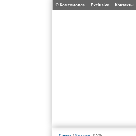
О Комсомолле
Exclusive
Контакты
Главная
Магазины
BAON