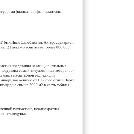
ссуарами (шапки, шарфы, палантины,
Г был Иван Охлобыстин. Актер, сценарист,
анал 21 века – насчитывает более 800 000
быстин представил коллекцию стильных
 поздравил самых титулованных ветеранов-
астников масштабной экспедиции
ампаду, зажженную от Вечного огня в Парке
 площадью свыше 2000 м2 в честь юбилея
твенной гимнастике, неоднократная
ая телеведущая.