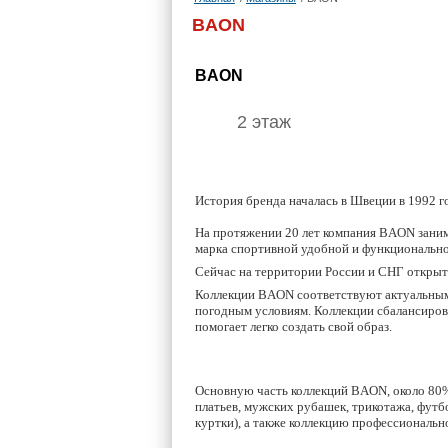
BAON
BAON
2 этаж
История бренда началась в Швеции в 1992 г
На протяжении 20 лет компания BAON заним
марка спортивной удобной и функционально
Сейчас на территории России и СНГ откры
Коллекции BAON соответствуют актуальным 
погодным условиям. Коллекции сбалансирова
помогает легко создать свой образ.
Основную часть коллекций BAON, около 80%
платьев, мужских рубашек, трикотажа, фут
куртки), а также коллекцию профессиональ