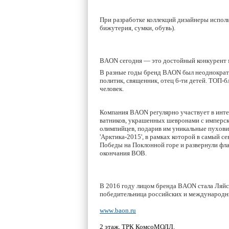
При разработке коллекций дизайнеры исполь
бижутерия, сумки, обувь).
BAON сегодня — это достойный конкурент м
В разные годы бренд BAON был неоднократн
политик, священник, отец 6-ти детей. ТОП-б
человек.
Компания BAON регулярно участвует в инте
ватников, украшенных шевронами с имперск
олимпийцев, подарив им уникальные пуховик
'Арктика-2015', в рамках которой в самый 
Победы на Поклонной горе и развернули фл
окончания ВОВ.
В 2016 году лицом бренда BAON стала Ляйс
победительница российских и международны
www
.
baon
.
ru
2 этаж, ТРК КомсоМОЛЛ.