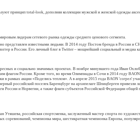
зуют принцип total-look, дополняя коллекции мужской и женской одежды аксе
ировым лидерам сетевого рынка одежды среднего ценового сегмента.
о представлен известными людьми. В 2014 году Постом бренда в России и СН
логгер в России. Его личный блог в Twitter – мощнейший социальный и медиа к
ресных и социально значимых проектах. В ноябре минувшего года Иван Охло
им флагом России. Кроме того, во время Олимпиады в Сочи в 2014 году BAON
и в рамках акции «Поделись теплом». А в апреле 2015 года BAON 'согрел' уч
северный российский поселек Баренцбург на архипелаге Шпицберген привезли л
аги России и Норвегии, а также флаги субъектов Российской Федерации общей
ан Утяшева, российская спортсменка, заслуженный мастер спорта по художес
х соревнований, чемпионка мира, шестикратная чемпионка Европы, популярн