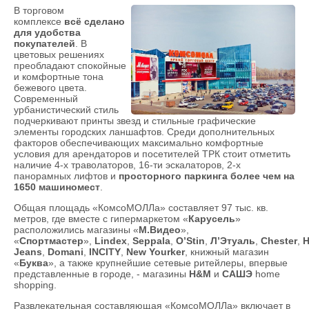
В торговом
комплексе
всё сделано
для удобства
покупателей
. В
цветовых решениях
преобладают спокойные
и комфортные тона
бежевого цвета.
Современный
урбанистический стиль
подчеркивают принты звезд и стильные графические
элементы городских ланшафтов. Среди дополнительных
факторов обеспечивающих максимально комфортные
условия для арендаторов и посетителей ТРК стоит отметить
наличие 4-х траволаторов, 16-ти эскалаторов, 2-х
панорамных лифтов и
просторного паркинга более чем на
1650 машиномест
.
Общая площадь «КомсоМОЛЛа» составляет 97 тыс. кв.
метров, где вместе с гипермаркетом «
Карусель
»
расположились магазины «
М.Видео
»,
«
Спортмастер
»,
Lindex
,
Seppala
,
O’Stin
,
Л’Этуаль
,
Chester
,
H
Jeans
,
Domani
,
INCITY
,
New Yourker
, книжный магазин
«
Буква
», а также крупнейшие сетевые ритейлеры, впервые
представленные в городе, - магазины
H&M
и
САШЭ
home
shopping.
Развлекательная составляющая «КомсоМОЛЛа» включает в