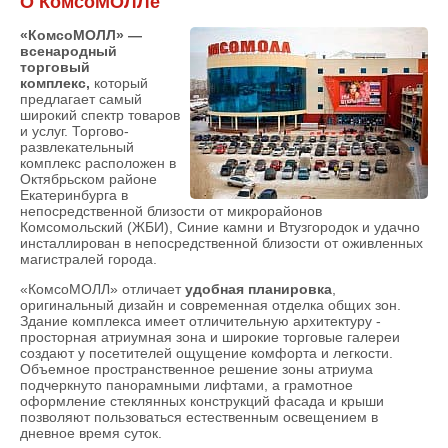
О КомсоМОЛЛе
«КомсоМОЛЛ» —
всенародный
торговый
комплекс,
который
предлагает самый
широкий спектр товаров
и услуг. Торгово-
развлекательный
комплекс расположен в
Октябрьском районе
Екатеринбурга в
непосредственной близости от микрорайонов
Комсомольский (ЖБИ), Синие камни и Втузгородок и удачно
инсталлирован в непосредственной близости от оживленных
магистралей города.
«КомсоМОЛЛ» отличает
удобная планировка
,
оригинальный дизайн и современная отделка общих зон.
Здание комплекса имеет отличительную архитектуру -
просторная атриумная зона и широкие торговые галереи
создают у посетителей ощущение комфорта и легкости.
Объемное пространственное решение зоны атриума
подчеркнуто панорамными лифтами, а грамотное
оформление стеклянных конструкций фасада и крыши
позволяют пользоваться естественным освещением в
дневное время суток.