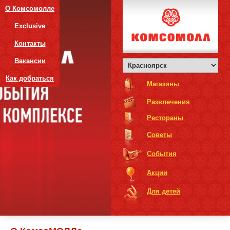
О Комсомолле
Exclusive
Контакты
Вакансии
Как добраться
Магазины
Развлечения
Рестораны
Советы
События
Акции
Для детей