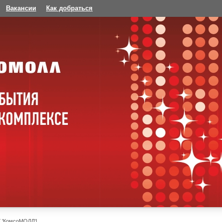
Вакансии
Как добраться
К 'КомсоМОЛЛ'!