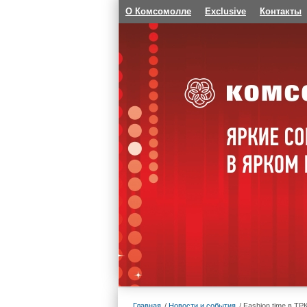
О Комсомолле
Exclusive
Контакты
Главная
Новости и события
Fashion time в ТР