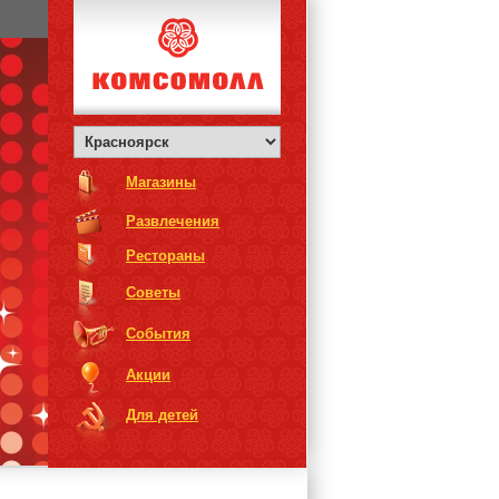
Магазины
Развлечения
Рестораны
Советы
События
Акции
Для детей