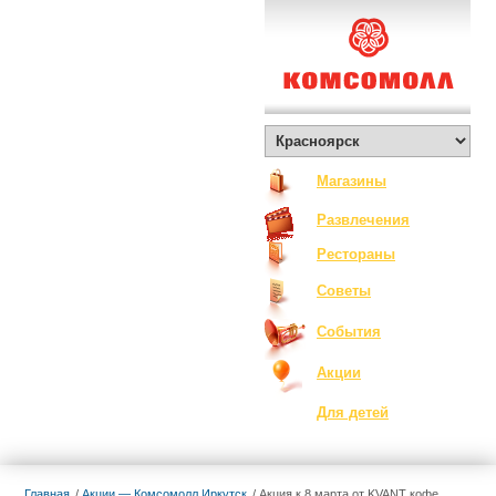
О Комсомолле
Exclusive
Контакты
Вакансии
Как добраться
Магазины
Развлечения
Рестораны
Советы
События
Акции
Для детей
Главная
Акции — Комсомолл Иркутск
Акция к 8 марта от KVANT кофе