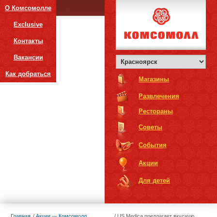
О Комсомолле
Exclusive
Контакты
Вакансии
Как добраться
Магазины
Развлечения
Рестораны
Советы
События
Акции
Для детей
Главная
Акции — Комсомолл
US Medica предлагает вкусную