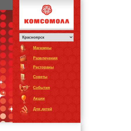
Магазины
Развлечения
Рестораны
Советы
События
Акции
Для детей