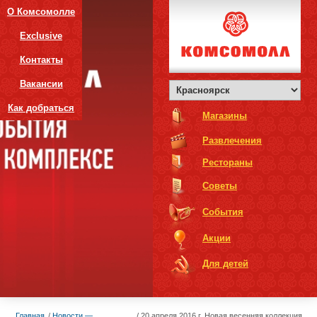
О Комсомолле
Exclusive
Контакты
Вакансии
Как добраться
Магазины
Развлечения
Рестораны
Советы
События
Акции
Для детей
Главная
Новости —
20 апреля 2016 г. Новая весенняя коллекция