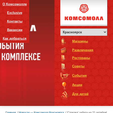
О Комсомолле
Exclusive
Контакты
Вакансии
Как добраться
Магазины
Развлечения
Рестораны
Советы
События
Акции
Для детей
Главная
Новости — Комсомолл Красноярск
'Стрелка' забита на 21 октября!