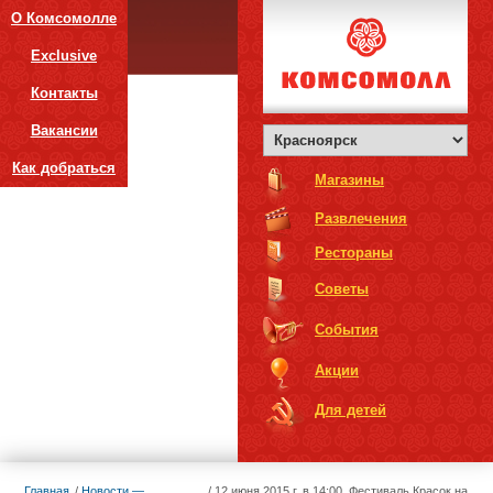
О Комсомолле
Exclusive
Контакты
Вакансии
Как добраться
Магазины
Развлечения
Рестораны
Советы
События
Акции
Для детей
Главная
Новости —
12 июня 2015 г. в 14:00. Фестиваль Красок на