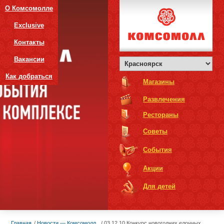
О Комсомолле
Exclusive
Контакты
Вакансии
Как добраться
Магазины
Развлечения
Рестораны
Советы
События
Акции
Для детей
Главная
Новости — Комсомолл
03.12.10 Конкурс новогодних елочных