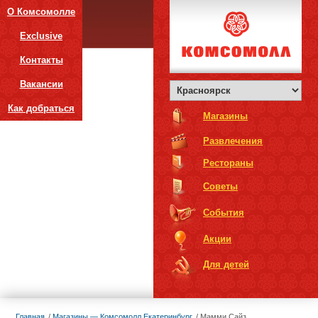
О Комсомолле
Exclusive
Контакты
Вакансии
Как добраться
Магазины
Развлечения
Рестораны
Советы
События
Акции
Для детей
Главная
Магазины — Комсомолл Екатеринбург
Мамми Сайз