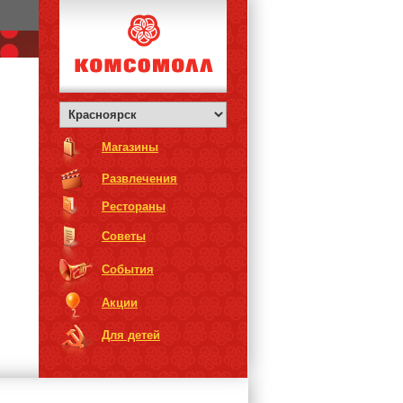
Магазины
Развлечения
Рестораны
Советы
События
Акции
Для детей