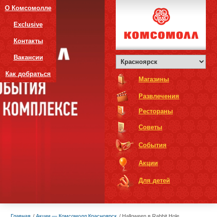
О Комсомолле
Exclusive
Контакты
Вакансии
Как добраться
Магазины
Развлечения
Рестораны
Советы
События
Акции
Для детей
Главная
Акции — Комсомолл Красноярск
Halloween в Rabbit Hole