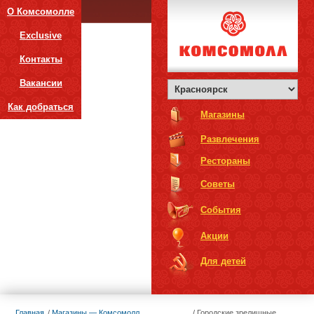
О Комсомолле
Exclusive
Контакты
Вакансии
Как добраться
Магазины
Развлечения
Рестораны
Советы
События
Акции
Для детей
Главная
Магазины — Комсомолл
Городские зрелищные