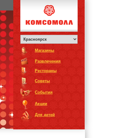
Магазины
Развлечения
Рестораны
Советы
События
Акции
Для детей