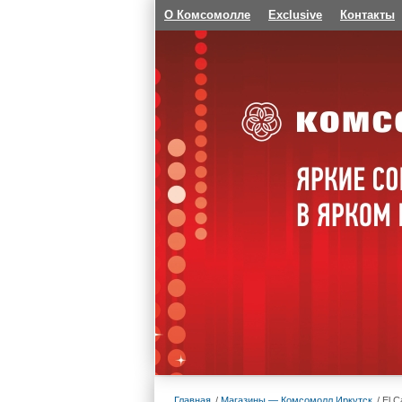
О Комсомолле
Exclusive
Контакты
Главная
Магазины — Комсомолл Иркутск
El C