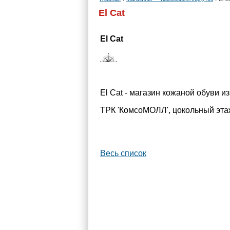
El Cat
El Cat
El Cat - магазин кожаной обуви из
ТРК 'КомсоМОЛЛ', цокольный эта
Весь список