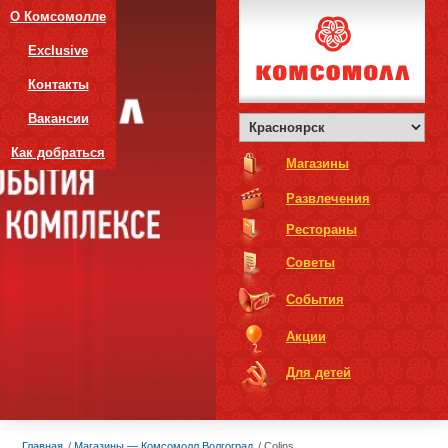
О Комсомолле
Exclusive
Контакты
Вакансии
Как добраться
Магазины
Развлечения
Рестораны
Советы
События
Акции
Для детей
Главная
Магазины — Комсомолл Волгоград
Colins