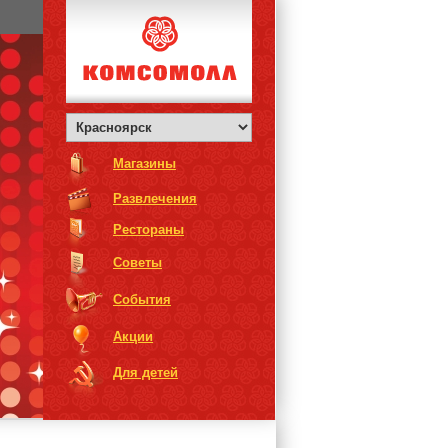
Магазины
Развлечения
Рестораны
Советы
События
Акции
Для детей