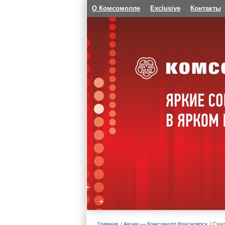
О Комсомолле
Exclusive
Контакты
Главная
Акции — Комсомолл Красноярск
Cкид