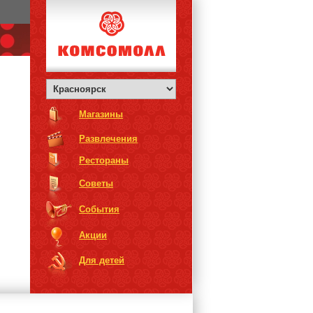
Магазины
Развлечения
Рестораны
Советы
События
Акции
Для детей