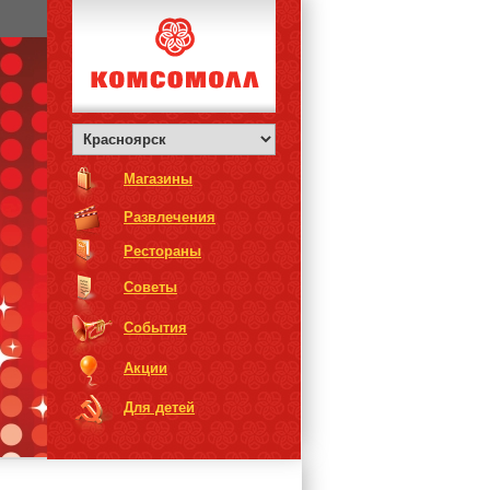
Магазины
Развлечения
Рестораны
Советы
События
Акции
Для детей