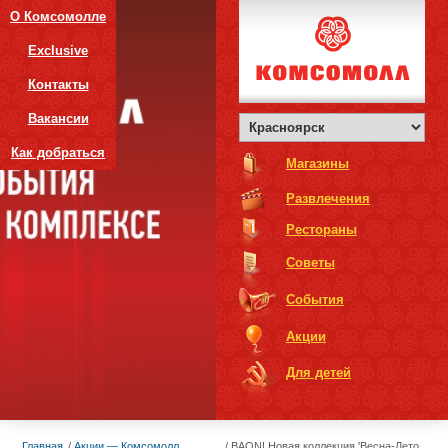
О Комсомолле
Exclusive
Контакты
Вакансии
Как добраться
Магазины
Развлечения
Рестораны
Советы
События
Акции
Для детей
Главная
Акции — Комсомолл
BAON! Новая коллекция 'Весна-Лето