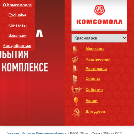
О Комсомолле
Exclusive
Контакты
Вакансии
Как добраться
Магазины
Развлечения
Рестораны
Советы
События
Акции
Для детей
Главная
Акции — Комсомолл Иркутск
BAON 25 лет! Скидка 25% на ВСЕ!