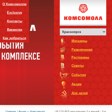
О Комсомолле
Exclusive
Контакты
Вакансии
Как добраться
Магазины
Развлечения
Рестораны
Советы
События
Акции
Для детей
Главная
Акции — Комсомолл
В COLIN’S при покупке 2-х вещей - 3-я