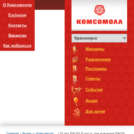
О Комсомолле
Exclusive
Контакты
Вакансии
Как добраться
Магазины
Развлечения
Рестораны
Советы
События
Акции
Для детей
Главная
Акции — Комсомолл
25 лет BAON! В честь дня рождения BAON