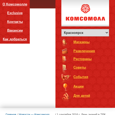
О Комсомолле
Exclusive
Контакты
Вакансии
Как добраться
Магазины
Развлечения
Рестораны
Советы
События
Акции
Для детей
Главная
Новости — Комсомолл
1 сентября 2016 г. День знаний в ТРК